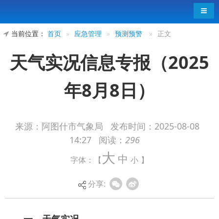
导航
当前位置：
首页
»
应急管理
»
预测预警
»
正文
天气实况信息专报（2025
年8月8日）
来源：阿图什市气象局
发布时间：
2025-08-08
14:27
阅读：
296
一、天气实况
大
中
字体：【
小
】
降水：8月7日10时至8日10时，全市共有3站出
现有量降水（0.3～2.9毫米），降水量最大值出现
分享:
在吐古买提乡为2.9毫米（小雨）。
二、未来天气预测