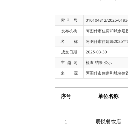
索 引 号
010104812/2025-0193
发布机构
阿图什市住房和城乡建
名 称
阿图什市住建局2025
成文日期
2025-03-30
序号
单位名称
主 题 词
检查 结果 公示
热纳
来 源
阿图什市住房和城乡建
1
辰悦餐饮店
亚买
阿
热纳
2
克州宾馆食堂
亚买
阿
苏玉