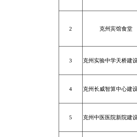
3
克州实验中学天桥建设项目
4
克州长威智算中心建设项目
5
克州中医医院新院建设项目
6
阿图什市第八中学
依
克州农商行综合营业楼建设
苏玉
7
项目
8
金色悦府建设项目