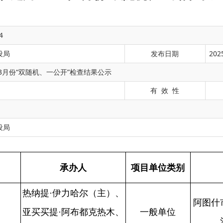
4
设局
发布日期
2025
年3月份“双随机、一公开”检查结果公示
有 效 性
承办人
项目单位类别
检查单位
提·伊力哈尔（主）、
设局
阿图什市燃气安全专项整
买提·阿布都克热木、
一般单位
治工作专班
曼吐尔·阿洪巴依
提·伊力哈尔（主）、
阿图什市燃气安全专项整
买提·阿布都克热木、
一般单位
治工作专班
曼吐尔·阿洪巴依
内巴依·吐尔达里、买
阿图什市建筑市场服务中