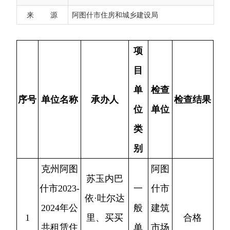
序号
单位名称
承办人
检查结果
来 源
阿图什市住房和城乡建设局
位
单位
类
别
克州阿图
阿图
苏玉内巴
什市2023-
一
什市
依·吐尔达
2024年公
般
建筑
1
里、买买
合格
共租赁住
单
市场
提江·阿不
房建设项
位
服务
力孜
目
中心
阿图
阿图什市
苏玉内巴
一
什市
人民医院
依·吐尔达
般
建筑
2
室外附属
里、买买
不合格
单
市场
及配套工
提江·阿不
位
服务