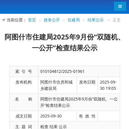
导航
当前位置：
首页
»
政务公开
»
住建局
»
结果公示
»
正文
阿图什市住建局2025年9月份“双随机、
一公开”检查结果公示
索 引 号
010104812/2025-01961
发布机构
阿图什市住房和城
发布日期
2025-09-
乡建设局
30 19:05
名 称
阿图什市住建局2025年9月份“双随机、一公
开”检查结果公示
项
成文日期
2025-09-30
有 效 性
目
主 题 词
检查 结果 公示
单
检查