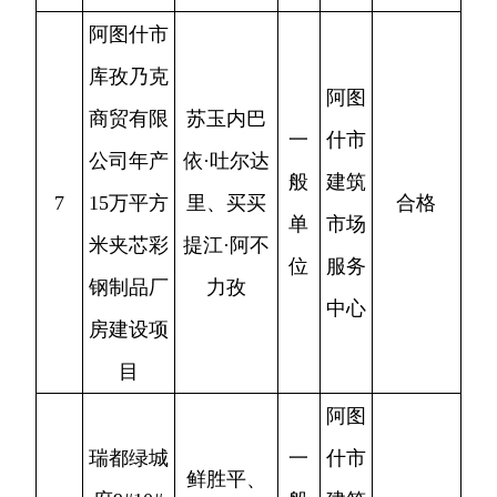
中心
热纳提·伊
阿图
力哈尔
什市
（主）、
九
燃气
亚买买提·
小
安全
9
丽湾咖啡
不合格
阿布都克
场
专项
热木、阿
所
整治
曼吐尔·阿
工作
洪巴依
专班
热纳提·伊
阿图
力哈尔
什市
（主）、
九
燃气
通吉努尔
亚买买提·
小
安全
10
不合格
美食
阿布都克
场
专项