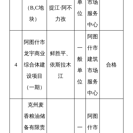
香粮油储
阿图
备有限责
一
什市
任公司粮
潘杰龙、
般
建筑
5
合格
库仓房消
杨再强
单
市场
防设施升
位
服务
级改造项
中心
目
阿图什市
阿图
乡村综合
苏玉内巴
一
什市
民生-阿扎
依·吐尔达
般
建筑
6
克镇托万
里、买买
合格
单
市场
伊什塔其
提江·阿不
位
服务
村阵地建
力孜
中心
设项目