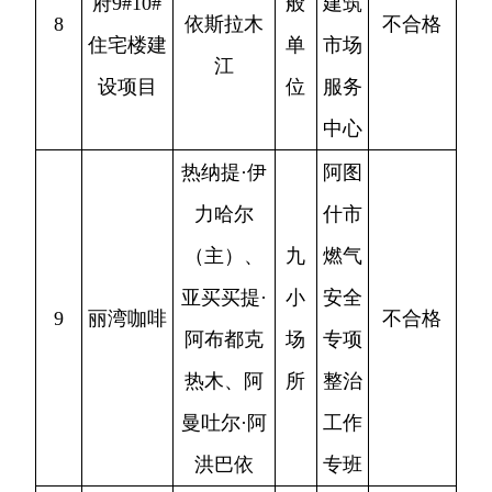
热木、阿
所
整治
曼吐尔·阿
工作
洪巴依
专班