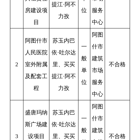
程
力孜
中心
阿图
盛唐玛纳
苏玉内巴
一
什市
斯广场建
依·吐尔达
般
建筑
3
设项目
里、买买
不合格
单
市场
（B,C地
提江·阿不
位
服务
块）
力孜
中心
阿图
阿图什市
一
什市
龙宇商业
鲜胜平、
般
建筑
4
综合体建
依斯拉木
合格
单
市场
设项目
江
位
服务
（一期）
中心
克州麦