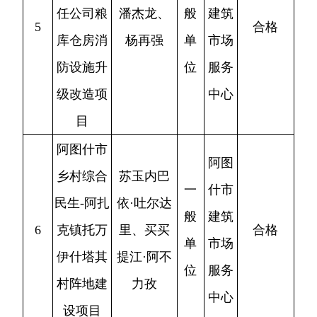
阿图什市
库孜乃克
阿图
商贸有限
苏玉内巴
一
什市
公司年产
依·吐尔达
般
建筑
7
15万平方
里、买买
合格
单
市场
米夹芯彩
提江·阿不
位
服务
钢制品厂
力孜
中心
房建设项
目
阿图
瑞都绿城
一
什市
鲜胜平、
府9#10#
般
建筑
8
依斯拉木
不合格
住宅楼建
单
市场
江
设项目
位
服务