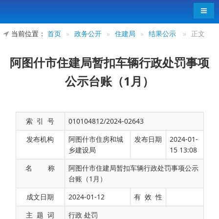
导航
当前位置：
首页
»
政务公开
»
住建局
»
结果公示
»
正文
阿图什市住建局暂扣车辆行政处罚事项
公示台账（1月）
索 引 号
010104812/2024-02643
发布机构
阿图什市住房和城
发布日期
2024-01-
乡建设局
15 13:08
名 称
阿图什市住建局暂扣车辆行政处罚事项公示
台账（1月）
阿图什市住建局暂扣车辆行政处
成文日期
2024-01-12
有 效 性
台账（1月）
主 题 词
行政 处罚
统