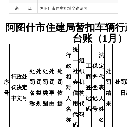
行
法
来 源
阿图什市住房和城乡建设局
一
组
政
工
税
定
处
处
处
处
处
社
织
处
处
当
行政处
相
商
务
代
序
罚
罚
罚
罚
罚
会
机
罚
处罚决定
罚
前
罚决定
对
登
登
表
号
名
类
类
事
依
信
构
结
日期
机
状
书文号
人
记
记
人
称
别
别
由
据
用
代
果
关
态
名
码
号
姓
代
码
称
名
码
依据
中华
人民
共和
国住
房和
城乡