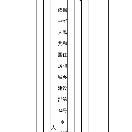
建设
阿
部第
图
34号
什
令
市
人
《城
城
违
行
市管
市
规
道
阿执简字
理执
处
管
已
赛
罚
停
路
2023.12.20
1
【2024】
法办
罚
理
办
**
款
放
乱
1号
法》
200
行
结
车
停
第八
元
政
辆
乱
条、
综
放
《中
合
华人
执
民共
法