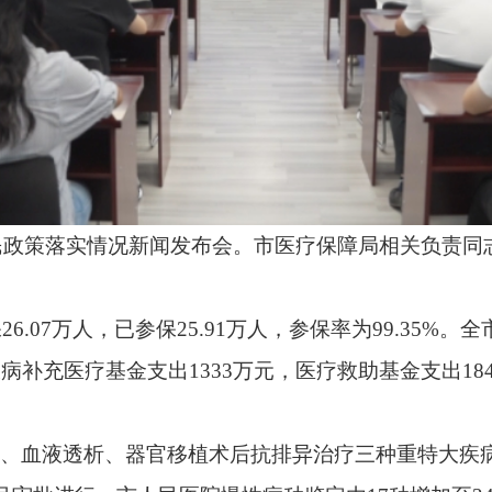
实情况新闻发布会。市医疗保障局相关负责同志介绍了2024年阿
，已参保25.91万人，参保率为99.35%。全市困难群体就医21.
医疗基金支出1333万元，医疗救助基金支出1847.82万元，确保
析、器官移植术后抗排异治疗三种重特大疾病患者开通转外就医
，市人民医院慢性病种鉴定由17种增加至24种，通过大数据筛查
享受“两病”待遇。畅通异地就医结算通道，全市跨省异地就医直接结算
将坚持以人民为中心的发展思想，始终把人民身体健康摆在第一位
发挥医疗保险保障民生和稳定大局的作用，着力解决群众看病难、