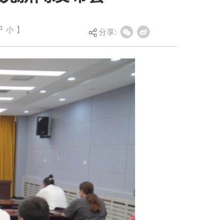
中
小
】
分享: