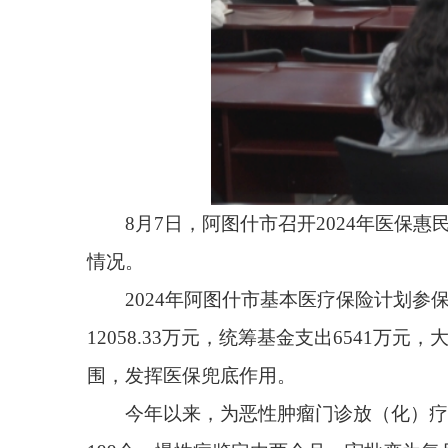
8月7日，阿图什市召开2024年医保惠民政策落
情况。
2024年阿图什市基本医疗保险计划参保26.07万人
12058.33万元，统筹基金支出6541万元，大病补充
围，发挥医保兜底作用。
今年以来，为恶性肿瘤门诊放（化）疗、血液透
199个。慢性病鉴定由两个月一审批变为每月审批进行
病”保障范畴内的1602人纳入城乡居民“两病”管理，
基金支出524.01万元，减轻跨省异地就医人员负担。
阿图什市医保局副局长高娜说：“下一步，我们
优化医保经办服务，持续落实防返贫监测机制，充分
稿：阿图什市融媒体中心全媒体记者马晟）