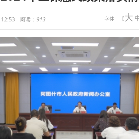
大
字体：【
 12:53
阅读：
913