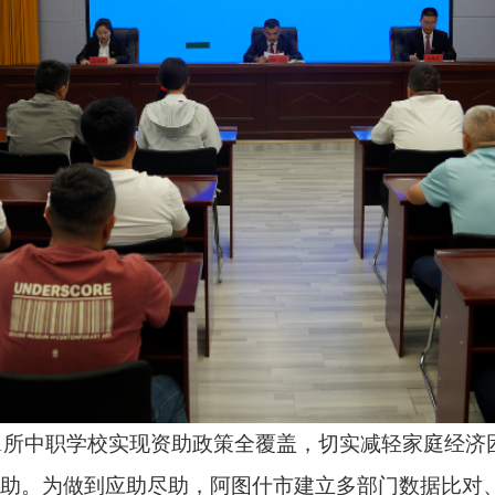
职学校实现资助政策全覆盖，切实减轻家庭经济困难学生就学负担。
到应助尽助，阿图什市建立多部门数据比对、学校动态摸排机制
放，全程闭环监管，2025年资助金发放率、及时率均达100%
线上平台推送等多种形式，广泛宣传资助政策，全年开展宣传活
制，完善精准识别、规范发放、全程监管全链条工作，不断提升
育高质量发展。