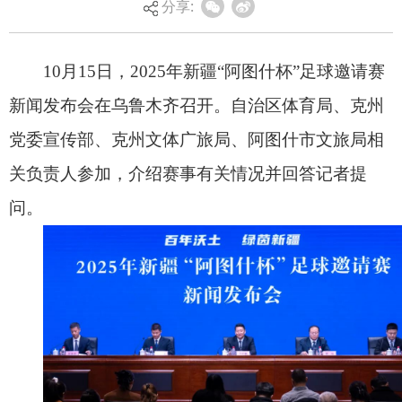
分享:
关负责人参加，介绍赛事有关情况并回答记者提
问。
发布会现场。全媒体记者熊宣然摄
发布会以“百年沃土绿茵新疆——阿图什足球的
传承与梦想”为主题，官宣本次赛事将于11月15日在
阿图什市足球公园开幕，赛事规模、专业性与观赏
性较往年全面升级。
今年的赛事将汇聚全疆10个地州（市）的16支
球队，为观众奉献32场精彩比赛，其中既有往年冠