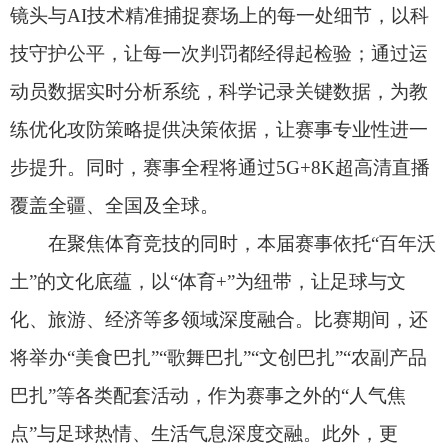
有“赛事+美食”“赛事+住宿”“赛事+非遗”“赛事+景
区”等四大观赛文旅优惠套票，让各地球迷在感受绿
茵激情的同时，以最实惠的价格体验克州的烟火
气、好风景、文化魂。
为确保赛事安全、精彩落地，克州已构建“党委
领导、政府主导、社会协同、公众参与、科技赋
能、法治保障”的全方位保障体系。针对参赛球队，
开通酒店至赛场专属接驳车辆、多语种联络、专属
医疗服务点等“主场级”服务；面向球迷，升级观赛
保障，在赛场周边增设志愿服务岗，提供路线指
引、免费饮用水等服务；在周边场地开放免费停车
场4处，开通观赛专线5条；针对残障人士设置专用
座位，提供轮椅租借服务；免费开放各级党政机
关、企事业单位内部厕所，让每一位球迷都能感受