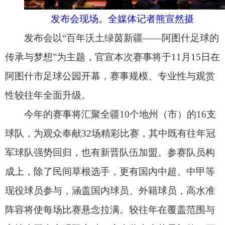
军球队强势回归，也有新晋队伍加盟。参赛队员构
成上，除了民间草根选手，更有国内中超、中甲等
现役球员参与，涵盖国内球员、外籍球员，高水准
阵容将使每场比赛悬念拉满。较往年在覆盖范围与
竞技水平上实现双突破。赛事奖金也从最初的60万
元提升至210万元，这不仅是对参赛球员竞技水平
的认可，更是对“百年足球之乡”拼搏精神的丰厚回
馈。
赛事专属元素设计上深度融合地域、民族与足
球内涵。奖杯以足球造型为主体，设计无花果元素
彰显阿图什特色、装点石榴图案表现民族团结。赛
事LOGO以足球为核心，多种颜色搭配；定制的足
球融入了艾德莱斯绸元素；参赛队服胸前左置国
旗，强化家国情怀。