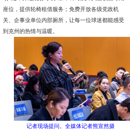
套与暖心的城市服务，“阿图什杯”必将成为新疆维
吾尔自治区成立70周年之际的一场体育文化盛会，
让足球梦想在这片土地上再次启航，继续以凝心聚
力的“足球圆”刻画民族团结的“同心圆”。
发布会发出诚挚邀约，期待媒体朋友用镜头捕
捉赛场热血，用笔触描绘群众幸福生活，也欢迎社
会各界走进中国西极·万山克州，感受“百年足球之
乡”的独特魅力，共同见证这场体育文化盛会。