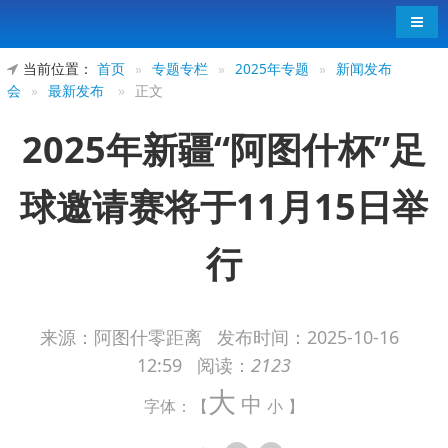
导航
当前位置：
首页
»
专题专栏
»
2025年专题
»
新闻发布
会
»
最新发布
»
正文
2025年新疆“阿图什杯”足
球邀请赛将于11月15日举
行
来源：阿图什零距离
发布时间：
2025-10-16
12:59
阅读：
2123
10月15日，2025年新疆“阿图什杯”足球邀请赛
大
新闻发布会在乌鲁木齐召开。自治区体育局、克州
中
字体：【
小
】
党委宣传部、克州文体广旅局、阿图什市文旅局相