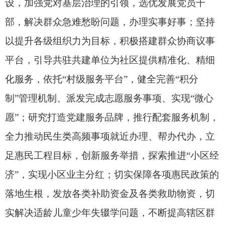
全力推动民生类高频事项就近办理、帮办代办，立
足惠民工程目标，创新服务举措，探索推进“小区经
济”，实现小区业主分红；切实保障各项惠民政策的
落地生根，发放各类补助资金及各类救助物资，切
实解决适龄儿童少年失辍学问题，不断提高辖区群
众获得感、幸福感、归属感；聚焦基层共青团组织
规范化建设；以传统节日为契机，邀请各族群众、
结对亲戚开展各类主题活动，民族团结工作扎实有
效；持续开展“习近平新时代中国特色社会主义思想
进万家”优秀理论、
党的二十大和二十届三中全会精
神
等宣讲活动、“群众村晚”等文体活动、“学习雷锋
精神，弘扬传统美德”等志愿服务活动，文化润疆工
程成效显著。
幸福街道党工委副书记、办事处主任肖开提江·
阿巴拜克说：“下一步，幸福街道将继续以高度的责