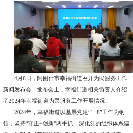
4月8日，阿图什市幸福街道召开为民服务工作
新闻发布会。发布会上，幸福街道相关负责人介绍
了2024年幸福街道为民服务工作开展情况。
2024年，幸福街道以基层党建“1+8”工作为纲
领，坚持“守正+创新”两手抓，深化党的组织体系建
设，加强党对基层治理的引领，选优发展党员干
部，解决群众急难愁盼问题，办理实事好事；坚持
以提升各级组织力为目标，积极搭建群众协商议事
平台，引导共驻共建单位为社区提供精准化、精细
化服务，依托“村级服务平台”，健全完善“积分
制”管理机制、派发完成志愿服务事项、实现“微心
愿”；研究打造党建服务品牌，推行配套服务机制，