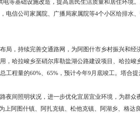
明状况，进一步优化宜居宜业环境，为群众夜间出行提供安全保
什镇、阿扎克镇、松他克镇、阿湖乡、格达良乡各4个村，吐古买
、持续提升服务能力，计划优化调整公交线路、构建智能化公交
4、5、7、8、12号公交线路，计划新增9号公交线路1条；智能
车66辆，预计年底前完成80辆网络预约出租汽车投放。
意识为主线，持续改善办学条件，全面推进教育实现更高水平普
封顶，阿图什市昆山第二小学预计10月底完成提升改造，市一
扎实推进基本养老服务体系建设。目前，6个小区养老托育服务设
为全市270名家庭困难老人发放助餐券1200余张，适老化改造项