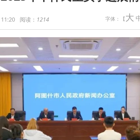
大
字体：【
 11:20
阅读：
1214