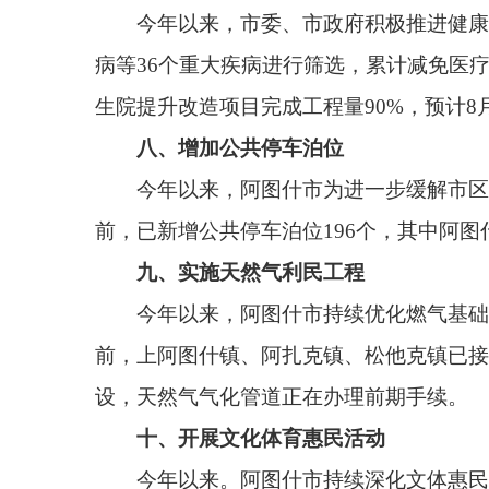
化需求。目前，阿湖乡足球场、格达良乡足球场已竣工
术培训28期，文艺汇演40场，举办非遗展览8场，完成
阿图什市坚持把办好民生实事作为践行以人民为
题，把惠民生、暖民心、顺民意的工作做到群众心坎
阿图什市人民政府机关党组书记、办公室主任侯
强化跟踪调度，落实工作责任，加快落地见效，让发展实