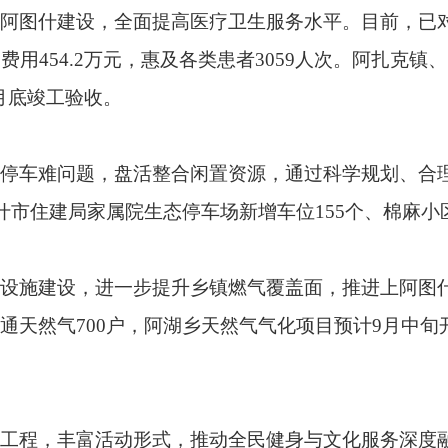
验收，阿图什市足球公园提升改造项目已完成招标，预计10月
基层巡演27场，举办体育赛事500余场。
中心的发展思想务实举措，自觉问计于民、问需于民，全力解决
上。
勇鸷说：“下一步，我们将坚持以人民为中心的发展思想，持续加
绩更有‘高度’，民生实事更有‘温度’，真正惠及各族群众。”