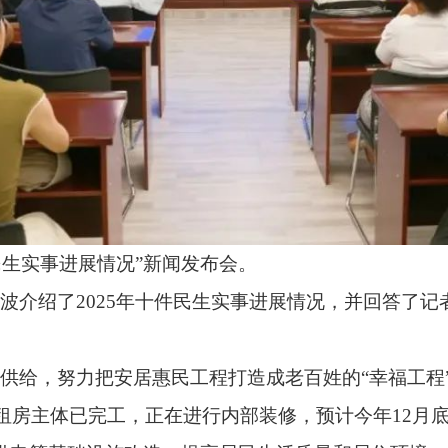
进展情况”新闻发布会。
025年十件民生实事进展情况，并回答了记者提问。
安居惠民工程打造成老百姓的“幸福工程”。目前，已开工建设23
已完工，正在进行内部装修，预计今年12月底前投入使用。对电
设施改造，提高居民生活质量和居住环境。新合园小区、市城建
司家属院、广播局家属院等4个小区给排水、热力、供电等基础设
完善交通路网，为阿图什市乡村振兴和经济高质量发展铺就了“
乡至硝尔库勒盐湖公路建设项目、哈拉峻乡以工代赈公路建设项目
60%、65%，预计今年9月底竣工。塔合提云片区道路建设项目