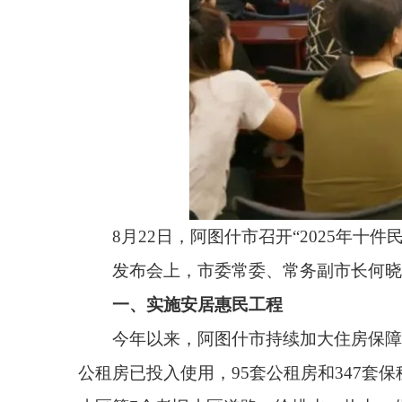
8月22日，阿图什市召开“2025年十件民生实事
发布会上，市委常委、常务副市长何晓波介绍了2
一、实施安居惠民工程
今年以来，阿图什市持续加大住房保障供给，努力把
公租房已投入使用，95套公租房和347套保租房主体
小区等7个老旧小区道路、给排水、热力、供电等基础
区电力设施改造项目已竣工验收并投入使用，电信公
量40%，预计9月初竣工验收。
二、完善城乡路网建设
今年以来，阿图什市不断优化城乡交通布局，持续
城区连接道路——永安大道已完工并投入使用，哈拉峻
线公路和城区天山路提升改造项目分别完成总工程量的