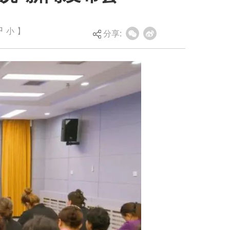
中
小
】
分享: