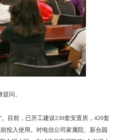
0套安置房，420套
信公司家属院、新合园
局家属院等3个老旧小
施改造项目已完成工程
快车道”。目前，新老
已竣工验收，X376
已完成前期相关手续。