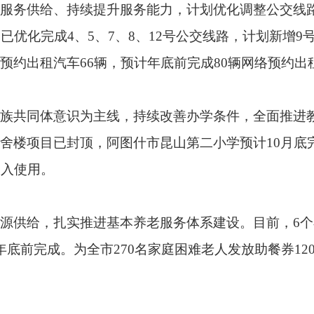
设，全面提高医疗卫生服务水平。目前，已对代谢综合征、急性心
2万元，惠及各类患者3059人次。阿扎克镇、阿湖乡、格达良乡、
收。
，盘活整合闲置资源，通过科学规划、合理布局，计划新增公共停
家属院生态停车场新增车位155个、棉麻小区门前增加车位41个
，进一步提升乡镇燃气覆盖面，推进上阿图什镇、阿扎克镇、松
00户，阿湖乡天然气气化项目预计9月中旬开工建设，格达良乡
富活动形式，推动全民健身与文化服务深度融合，不断满足各族