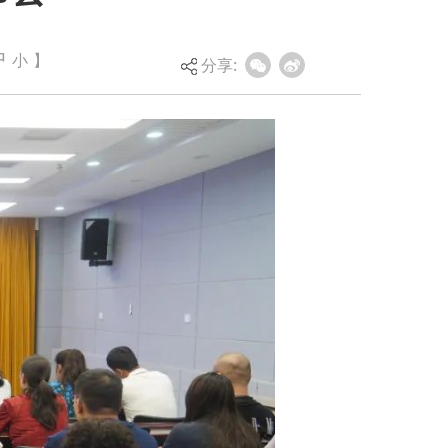
中
小
】
分享: