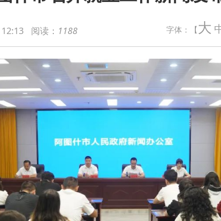
大
字体：【
 12:13
阅读：
1188