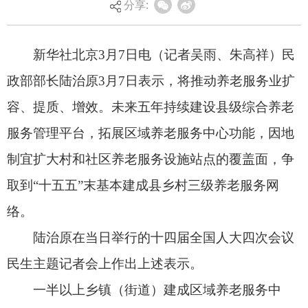
分享:
服务管理平台，拓展区域养老服务中心功能，因地
制宜扩大村和社区养老服务设施站点的覆盖面，争
取到“十五五”末基本建成县乡村三级养老服务网
络。
陆治原在当日举行的十四届全国人大四次会议
民生主题记者会上作出上述表示。
一半以上乡镇（街道）建成区域养老服务中
心，在城市建设嵌入式社区养老服务中心，在农村
建设邻里互助点、农村幸福院……陆治原介绍，我
国已初步建成覆盖城乡的养老服务“一张网”。越来
越多的老年人在家门口，甚至在家里就能够获得方
便可及的养老服务。
陆治原表示，下一步将加大养老机构设备更新
力度，加强养老服务人才专项培训，大力发展养老