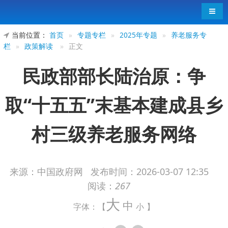
导航
当前位置：
首页
»
专题专栏
»
2025年专题
»
养老服务专
栏
»
政策解读
»
正文
民政部部长陆治原：争
取“十五五”末基本建成县乡
村三级养老服务网络
来源：中国政府网
发布时间：
2026-03-07 12:35
阅读：
267
新华社北京3月7日电（记者吴雨、朱高祥）民
大
政部部长陆治原3月7日表示，将推动养老服务业扩
中
字体：【
小
】
容、提质、增效。未来五年持续建设县级综合养老