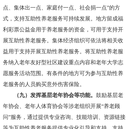
民政部门积极引导互助性养老服务发展，帮助提升
服务规范化、机制化水平。组织和参与互助性养老
服务的单位和个人应当遵守有关法律法规，保护老
年人合法权益。鼓励参与互助性养老服务的各方主
体签订书面协议，明确权利义务、纠纷处理方式
等。研究制定互助性养老服务相关标准规范。
（十二）加强宣传引导。
积极宣传互助性养老
服务理念，弘扬孝亲敬老、守望相助传统美德。结
合重阳节、敬老月等开展主题宣传、政策解读、案
例分享等活动。鼓励各地组织开展“互助养老主题
日”等活动，增强老年人互助意识。
（十三）强化督促指导。
各级民政、老龄工作
部门要将发展
互助性养老
服务作为老龄和养老服务
工作的重要内容，加强支持引导，组织开展好新时