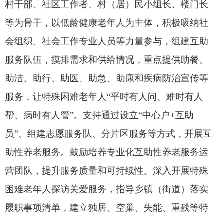
殊家庭老年人探访关爱服务台账。有条件的地方探
索制定
互助性养老
服务项目清单。
（二）因地制宜开展农村互助服务。
各地通过
邻里互助、多户搭伙、结对帮扶等方式，积极开展
农村互助性养老服务。探索推广“幸福里”互助社
区、互助幸福院等模式，整合优化乡镇敬老院、农
村幸福院、闲置学校等，改扩建为适宜老年人居住
的互助养老社区。以自愿为原则，引导特殊困难老
年人或居住偏远、相关公共服务难以覆盖的老年
人，集中搬迁居住在符合建筑、消防等安全条件的
同一社区、院落、楼宇等聚居生活，开展
互助性养
老
服务。有条件的地方可组织养老服务机构、物业
企业等提供服务。人口较少、自然灾害多发、生活
环境恶劣的自然村（组）可按规定集中搬迁居住，