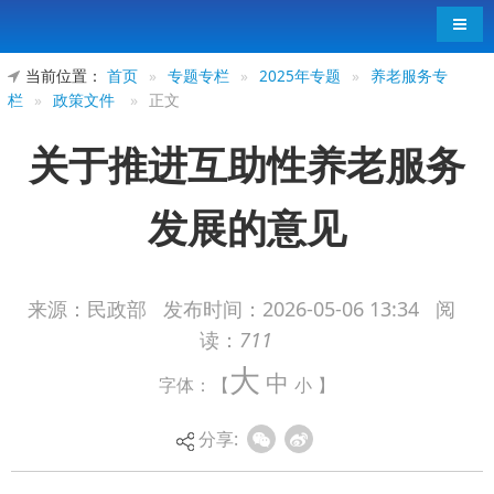
导航
当前位置：
首页
»
专题专栏
»
2025年专题
»
养老服务专
栏
»
政策文件
»
正文
关于推进互助性养老服务
发展的意见
来源：民政部
发布时间：
2026-05-06 13:34
阅
读：
711
各省、自治区、直辖市民政厅（局）、发展改革委
大
中
字体：【
小
】
（局）、工业和信息化厅（局）、自然资源厅
（局）、住房城乡建设厅（局）、农业农村厅
分享:
（局）、卫生健康委、广播电视局、体育行政部
门、残联、老龄办，新疆生产建设兵团民政局、发