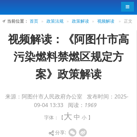
导航
当前位置：
首页
»
政策法规
»
政策解读
»
视频解读
»
正文
视频解读：《阿图什市高
污染燃料禁燃区规定方
案》政策解读
来源：阿图什市人民政府办公室
发布时间：
2025-
09-04 13:33
阅读：
1969
大
中
字体：【
小
】
分享: