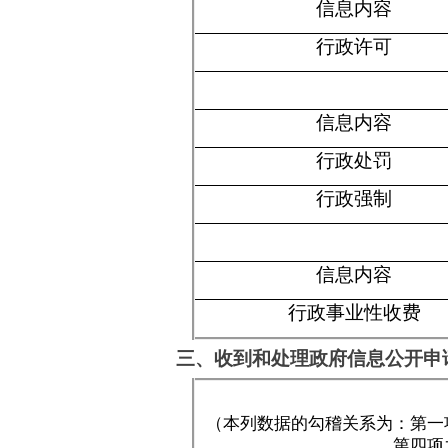
三、收到和处理政府信息公开申请情况
（本列数据的勾稽关系为：第一项加第二项
第四项之和）
一、本年新收政府信息公开申请数量
二、上年结转政府信息公开申请数量
（一）予以公开
（二）部分公开（区分处理的，只
其他情形）
1.
属于国家秘密
2.
其他法律行政法规
3.
危及“三安全一稳定
（三）不予
4.
保护第三方合法权
公开
5.
属于三类内部事务
6.
属于四类过程性信
7.
属于行政执法案卷
8.
属于行政查询事项
1.
本机关不掌握相关
（四）无法
2.
没有现成信息需要
提供
3.
补正后申请内容仍