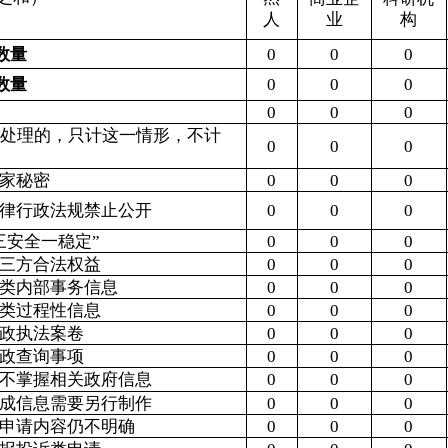
请
0
0
0
0
0
0
0
0
0
0
0
0
物
0
0
0
0
0
0
复申请
0
0
0
0
0
0
或重新出具已获取
0
0
0
0
0
0
逾期不补正、行政
0
0
0
0
0
0
信息公开申请
费通知要求缴纳费
理其政府信息公开
0
0
0
0
0
0
0
0
0
0
0
0
0
0
0
0
0
0
0
0
0
0
0
0
行政诉讼
未经复议直接起诉
复议后起诉
结果
其
他
尚未
结
果
结果
其他
尚未
总计
纠正
结
果
审结
维
持
纠正
结果
审结
0
0
0
0
0
0
0
0