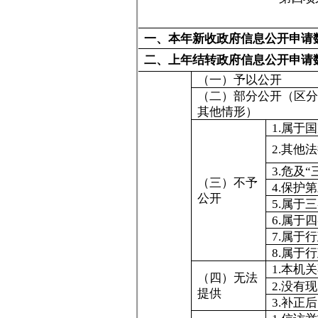
1.
信访举报投诉类申
2.
重复申请
（五）不予
3.
要求提供公开出版
处理
4.
无正当理由大量反
三、本
5.
要求行政机关确认
年度办
信息
理结果
1.
申请人无正当理由
机关不再处理其政府
（六）其他
2.
申请人逾期未按收
处理
用、行政机关不再处
申请
3.
其他
（七）总计
四、结转下年度继续办理
四、政府信息公开行政复议、行政诉讼情况
行政复议
结果
结果
其他
尚未
总
计
结果
维持
纠正
结果
审结
维持
0
0
0
0
0
0
五、存在的主要问题及改进情况