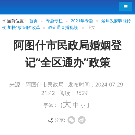
导航
当前位置：
首页
»
专题专栏
»
2021年专题
»
聚焦政府职能转
变 加快“放管服”改革
»
政企通直播视频
»
正文
阿图什市民政局婚姻登
记“全区通办”政策
来源：阿图什市民政局
发布时间：
2024-07-29
21:42
阅读：
1524
大
中
字体：【
小
】
分享: