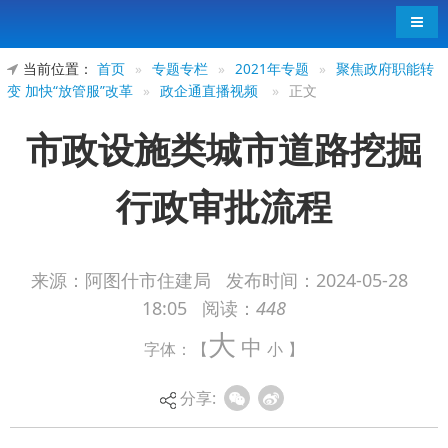
导航
当前位置：
首页
»
专题专栏
»
2021年专题
»
聚焦政府职能转
变 加快“放管服”改革
»
政企通直播视频
»
正文
市政设施类城市道路挖掘
行政审批流程
来源：阿图什市住建局
发布时间：
2024-05-28
18:05
阅读：
448
大
中
字体：【
小
】
分享: