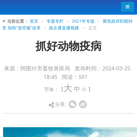
导航
当前位置：
首页
»
专题专栏
»
2021年专题
»
聚焦政府职能转
变 加快“放管服”改革
»
政企通直播视频
»
正文
抓好动物疫病
来源：阿图什市畜牧兽医局
发布时间：
2024-03-25
18:45
阅读：
501
大
中
字体：【
小
】
分享: