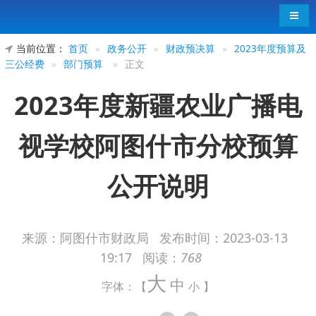
导航
当前位置：
首页
»
政务公开
»
财政预决算
»
2023年度预算及
三公经费
»
部门预算
»
正文
2023年度新疆农业广播电
视学校阿图什市分校预算
公开说明
来源：阿图什市财政局
发布时间：
2023-03-13
19:17
阅读：
768
大
中
字体：【
小
】