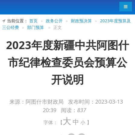
导航
当前位置：
首页
»
政务公开
»
财政预决算
»
2023年度预算及
三公经费
»
部门预算
»
正文
2023年度新疆中共阿图什
市纪律检查委员会预算公
开说明
来源：阿图什市财政局
发布时间：
2023-03-13
20:39
阅读：
837
2023年度新疆中共阿图什市纪律检查委员
大
中
会预算公开说明
字体：【
小
】