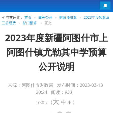
导航
当前位置：
首页
»
政务公开
»
财政预决算
»
2023年度预算及
三公经费
»
部门预算
»
正文
2023年度新疆阿图什市上
阿图什镇尤勒其中学预算
公开说明
来源：阿图什市财政局
发布时间：
2023-03-13
20:24
阅读：
933
2023年度新疆阿图什市上阿图什镇尤勒其
大
中
中学预算公开说明
字体：【
小
】