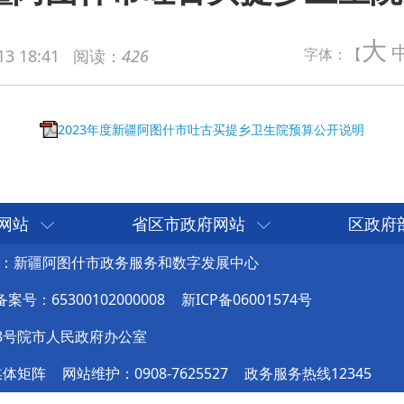
大
023年度新疆阿图什市吐古买提乡卫生院预算公开说明
字体：【
13 18:41
阅读：
426
网站
省区市政府网站
区政府
：新疆阿图什市政务服务和数字发展中心
号：65300102000008
新ICP备06001574号
8号院市人民政府办公室
媒体矩阵
网站维护：0908-7625527
政务服务热线12345