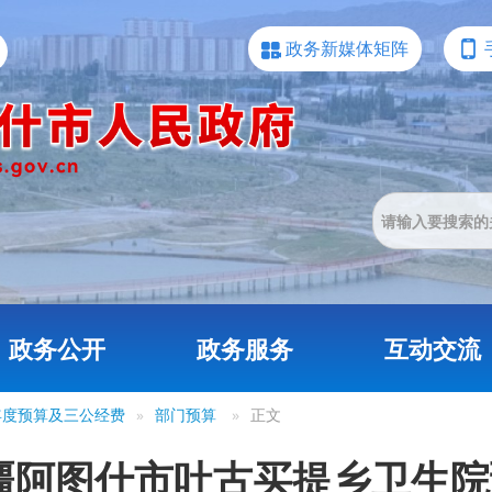
政务新媒体矩阵
政务公开
政务服务
互动交流
3年度预算及三公经费
»
部门预算
»
正文
新疆阿图什市吐古买提乡卫生