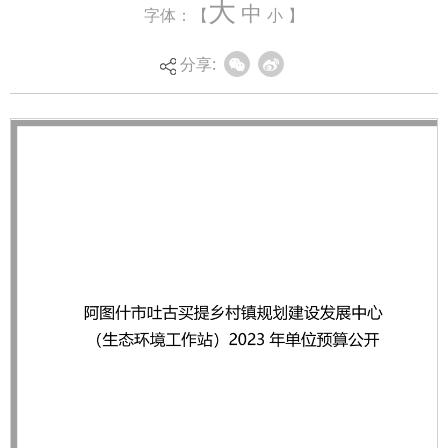
大
中
字体：【
小
】
分享: