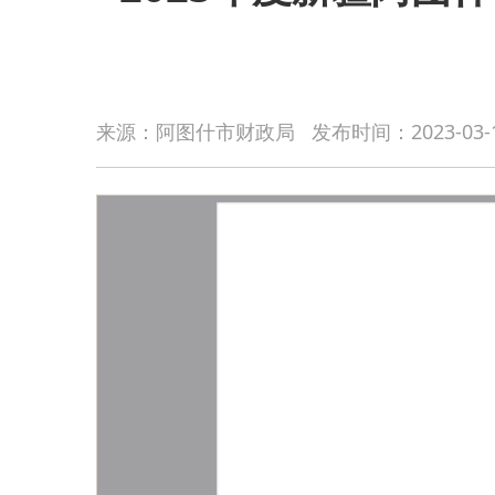
来源：阿图什市财政局
发布时间：
2023-03-