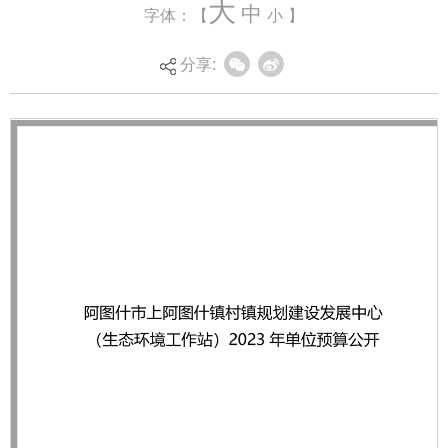
大
中
字体：【
小
】
分享: