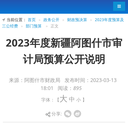
导航
当前位置：
首页
»
政务公开
»
财政预决算
»
2023年度预算及
三公经费
»
部门预算
»
正文
2023年度新疆阿图什市审
计局预算公开说明
来源：阿图什市财政局
发布时间：
2023-03-13
18:01
阅读：
895
2023年度新疆阿图什市审计局预算公开说
大
中
字体：【
小
】
明
分享: