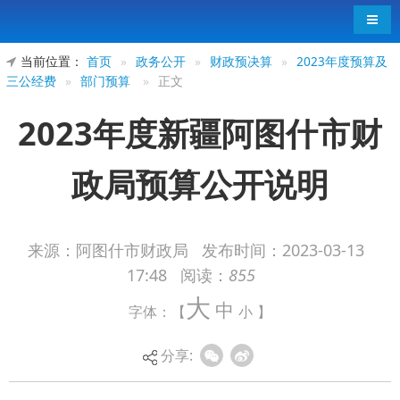
导航
当前位置：
首页
»
政务公开
»
财政预决算
»
2023年度预算及
三公经费
»
部门预算
»
正文
2023年度新疆阿图什市财
政局预算公开说明
来源：阿图什市财政局
发布时间：
2023-03-13
17:48
阅读：
855
2023年度新疆阿图什市财政局预算公开说
大
中
字体：【
小
】
明
分享: