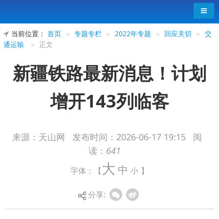
导航
当前位置：
首页
»
专题专栏
»
2022年专题
»
回应关切
»
交
通运输
»
正文
新疆铁路最新消息！计划
增开143列临客
来源：天山网
发布时间：
2026-06-17 19:15
阅
读：
641
记者从中国铁路乌鲁木齐局集团有限公司获
大
中
字体：【
小
】
悉：今年端午假期铁路运输期为6月18日至6月22
日，共5天。新疆铁路部门预计发送旅客100.17万人
分享:
次、同比增幅21.7%，计划增开临时旅客列车143
列，全力满足旅客假日出行需求。