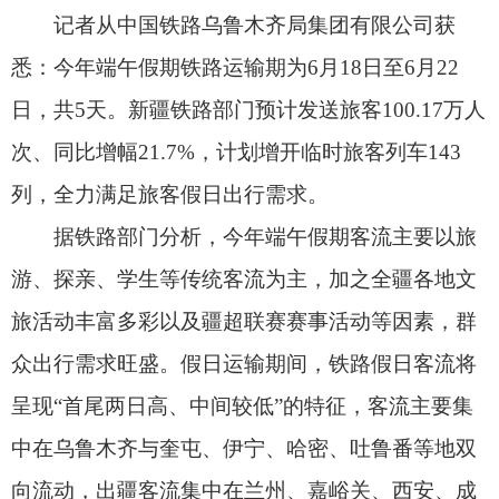
据铁路部门分析，今年端午假期客流主要以旅
游、探亲、学生等传统客流为主，加之全疆各地文
旅活动丰富多彩以及疆超联赛赛事活动等因素，群
众出行需求旺盛。假日运输期间，铁路假日客流将
呈现“首尾两日高、中间较低”的特征，客流主要集
中在乌鲁木齐与奎屯、伊宁、哈密、吐鲁番等地双
向流动，出疆客流集中在兰州、嘉峪关、西安、成
都等热门方向。
新疆铁路部门将科学统筹客货运输能力，充分
利用既有车辆、线路、人力资源，通过增开临客、
动车组重联运行等方式，最大限度投放运力、增加
运能供给，全力做好旅客假日运输工作。据了解，
铁路部门将分别在南疆方向增开54列、北疆方向增
开69列，东疆方向增开20列临时旅客列车，全力满