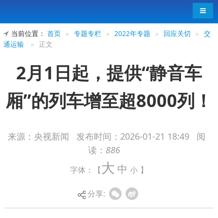
导航
当前位置：
首页
»
专题专栏
»
2022年专题
»
回应关切
»
交
通运输
»
正文
2月1日起，提供“静音车
厢”的列车增至超8000列！
来源：央视新闻
发布时间：
2026-01-21 18:49
阅
读：
886
记者从国铁集团获悉，自2月1日起，“静音车
大
中
字体：【
小
】
厢”服务将拓展至除动卧列车之外的“D”字
头、“G”字头动力分散动车组列车，届时全国铁路
分享:
提供“静音车厢”服务的列车将增至超8000列。
“静音车厢”是指通过调整列车影音广播音量、