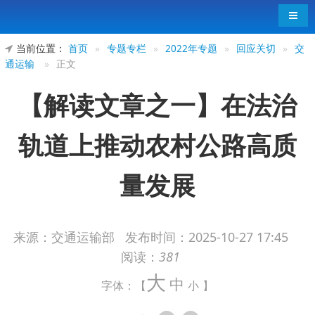
导航
当前位置：
首页
»
专题专栏
»
2022年专题
»
回应关切
»
交
通运输
»
正文
【解读文章之一】在法治
轨道上推动农村公路高质
量发展
来源：交通运输部
发布时间：
2025-10-27 17:45
阅读：
381
《农村公路条例》（以下简称《条例》）作为
大
我国农村公路领域的专门行政法规，明确了农村公
中
字体：【
小
】
路发展的基本制度设计，是农村公路发展进程中的