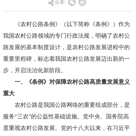
分享:
重要里程碑，标志着我国农村公路发展迈出新的一
步，开启法治化新阶段。
一、《条例》对保障农村公路高质量发展意义
重大
农村公路是我国公路网络的重要组成部分，是
服务“三农”的公益性基础设施。党中央、国务院高
度重视农村公路发展。党的十八大以来，在习近平
总书记“进一步把农村公路建好、管好、护好、运营
好”重要指示的指引下，我国农村公路的覆盖范围、
通达深度、管养水平、服务能力、安全韧性显著提
高，农村地区行路难问题得到历史性解决，带动农
村地区整体面貌发生巨变，农民群众获得感、幸福
感、安全感不断增强。
近年来，党中央、国务院相继印发《交通强国