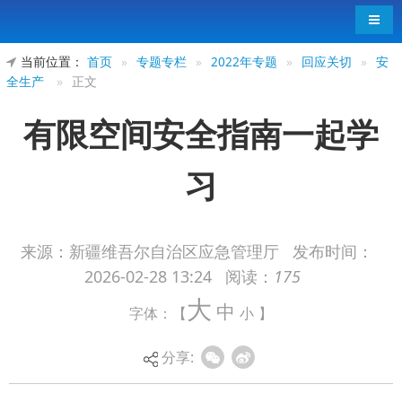
导航
当前位置：
首页
»
专题专栏
»
2022年专题
»
回应关切
»
安
全生产
»
正文
有限空间安全指南一起学
习
来源：新疆维吾尔自治区应急管理厅
发布时间：
2026-02-28 13:24
阅读：
175
有限空间自然通风不良
大
中
字体：【
小
】
易造成有毒有害、易燃易爆物质积聚
有限空间安全事故风险增加
分享:
有限空间如何辨识？
如何做好有限空间日常管理？