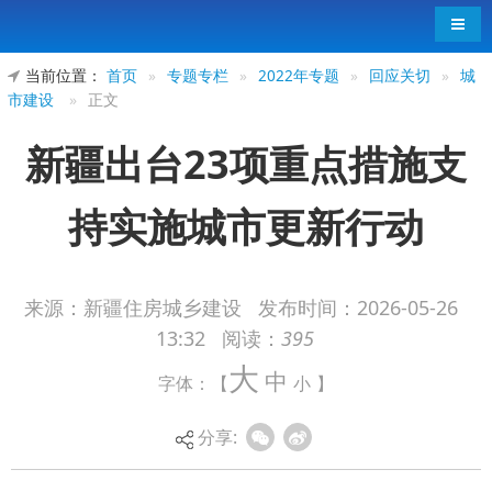
导航
当前位置：
首页
»
专题专栏
»
2022年专题
»
回应关切
»
城
市建设
»
正文
新疆出台23项重点措施支
持实施城市更新行动
来源：新疆住房城乡建设
发布时间：
2026-05-26
13:32
阅读：
395
日前，自治区住房城乡建设厅、自治区发展和
大
中
字体：【
小
】
改革委员会等7部门联合印发《自治区关于支持实施
城市更新行动若干重点措施》，制定23条具体举
分享:
措，覆盖规划、土地、资金、审批、服务、机制、
保障等城市更新工作的全链条，以精准政策组合拳