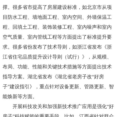
反映强烈的住宅隔声、房屋渗水、墙面空鼓等常见
问题，共立项课题62项，大力推动“好房子”科技攻
关。福建省聚焦保温隔热、隔声降噪处理、串味反
味问题防治、渗水漏水治理等10个方面，提炼了可
推广应用的地域适宜技术。江苏省发布《改善型住
宅重点推广应用新技术》（第一批），推广技术涵
盖围护结构、热泵空调、智能智慧3个类别，主要包
括免拆复合保温模板外墙外保温系统等15项技术。
建设“好房子”，不仅给新技术、新产品、新材
料提供了广阔应用空间，还能释放扩内需、促消费
的巨大潜力。“好房子”，将是产业转型发展的新赛
道。今后拼的是新科技、高质量、好服务，谁能抓
住这次转型的好机会，谁能为群众建设“好房子”，
谁就能有市场、发展和更好的未来。