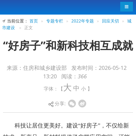
导航
当前位置：
首页
»
专题专栏
»
2022年专题
»
回应关切
»
城
市建设
»
正文
“好房子”和新科技相互成就
来源：住房和城乡建设部
发布时间：
2026-05-12
13:20
阅读：
366
科技让居住更美好。建设“好房子”，不仅给新
大
中
字体：【
小
】
技术、新产品、新材料提供了广阔应用空间，还能
释放扩内需、促消费的巨大潜力。今后拼的是新科
分享:
技、高质量、好服务，谁能抓住这次转型的好机
会，谁能为群众建设“好房子”，谁就能有市场、发
展和更好的未来。