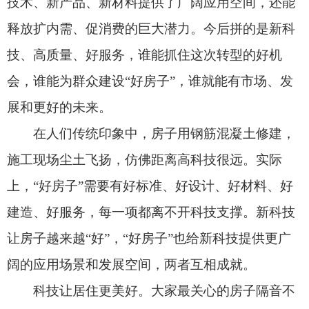
在人们传统印象中，房子用钢筋混凝土修建，
施工现场尘土飞扬，仿佛距离高科技很远。实际
上，“好房子”需要有好标准、好设计、好材料、好
建造、好服务，每一项都离不开科技支撑。新科技
让房子越来越“好”，“好房子”也给新科技提供更广
阔的应用场景和发展空间，两者互相成就。
科技让居住更美好。大家最关心的房子隔音不
好、渗漏、开裂、反味等问题，都可以依托新部
品、新材料、新技术解决。比如，广场舞会扰民，
门窗密闭性好，屋子内噪声就小很多；静音管道可
以屏蔽楼上冲马桶的声响；防臭技术能确保地漏不
串味儿。全屋智能也正大力推广，住在智能的“好房
子”里，灯光可以自动感应，窗帘可以语音控制，温
度湿度可以智能调节，住户健康可以实时监测，甚