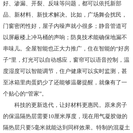
至冰箱里肉蛋奶少了还能够温馨提醒，就像有了一
个贴心的“管家”。
科技的更新迭代，让好材料更惠民。原来房子
的保温隔热层需要10厘米厚度，现在用气凝胶做的
隔热层只要5毫米就能达到同样效果。特制的混凝土
将增加吸热、减少散热，大幅提升节能效果。具有
高抗腐蚀性和抗渗漏性的建筑材料能让建筑更长
寿。目前，光伏建筑玻璃、高性能隔声毡等一大批
新型材料正应用于
“好房子”建设
领域。
“好建造”为建造高质量“好房子”奠定基础。施
工机器人系统能够将现场施工作业人员投入减少
60%。特制无人机能够以亚毫米级
精度编制施工
数
字地图。无人驾驶塔吊精准挥臂，实现从“高空人
控”到“陆地智控”的跨越。我国自主研发的新型造楼