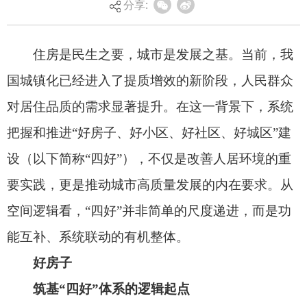
分享:
把握和推进“好房子、好小区、好社区、好城区”建
设（以下简称“四好”），不仅是改善人居环境的重
要实践，更是推动城市高质量发展的内在要求。从
空间逻辑看，“四好”并非简单的尺度递进，而是功
能互补、系统联动的有机整体。
好房子
筑基“四好”体系的逻辑起点
“好房子”是“四好”的最小单元和核心载体，是
人民群众获得感、幸福感与安全感的直接来源。住
房城乡建设部《关于提升住房品质的意见》明确提
出“实施房屋品质提升工程，兼顾增量建设与存量更
新”“加大安全舒适绿色智慧的‘好房子’供给”。从内
涵看，“好房子”的四大核心要求均需依托更高层级
的空间提供协同支撑，如“安全”需依托小区消防安