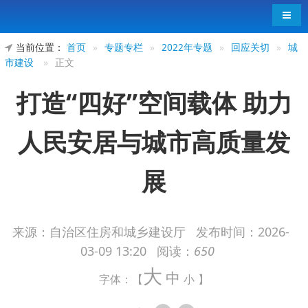
导航
当前位置：
首页
»
专题专栏
»
2022年专题
»
回应关切
»
城
市建设
»
正文
打造“四好”空间载体 助力
人民安居与城市高质量发
展
来源：自治区住房和城乡建设厅
发布时间：
2026-
03-09 13:20
阅读：
650
住房是民生之要，城市是发展之基。当前，我
大
国城镇化已经进入了提质增效的新阶段，人民群众
中
字体：【
小
】
对居住品质的需求显著提升。在这一背景下，系统