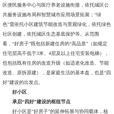
好小区
承启“四好”建设的枢纽节点
好小区是“好房子”的延伸拓展与协同载体，核
心任务是通过“好房子”的集合与配套，推动片区居
住体验的整体提升，构建宜居宜业的“生活圈”。如
在设施配套上，配建停车充电、健身娱乐、垃圾分
类和养老托幼等基础设施，回应居民日常“关键小
事”；在空间优化上，统筹住宅楼栋组合、公共空间
布局与景观环境营造，实现居住密度与舒适度的最
优平衡；在治理协调上，通过引入专业化物业服
务、搭建协商议事平台，构建多方主体共建共治共
享的小区治理格局。老旧小区改造是好小区建设的
重要战场，各地探索形成了一批可复制推广的经验
做法，如上海市徐汇区金牛花苑小区以“1+5”为行动
指南，在提升“1”房屋本体品质的同时，将修缮工作