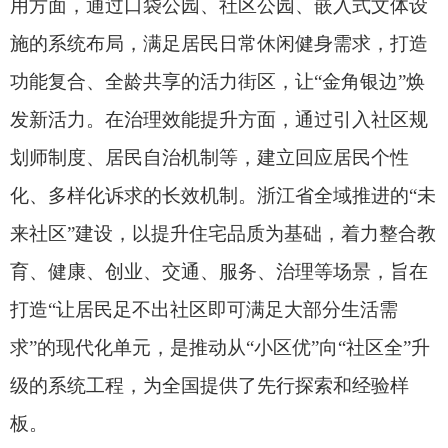
统筹推进地下综合管廊、供水排水、燃气供热等市
政基础设施的更新改造，以城市“里子”工程
保障性
住房
基础运行安全。在职住平衡方面，科学统筹城
市空间布局，推动产业园区与居住片区协同发展，
从源头上减少居民长距离通勤负担。在生态提升方
面，系统开展城市生态修复与历史风貌保护，推动
公园绿地开放共享，让“好房子”的微观品质与城区
宏观生态形成呼应。在智慧赋能方面，加快建设智
慧城市平台，整合政务服务、民生保障、安全监管
等功能，以科技赋能提升城市治理精细化水平。
“四好”体系层层递进、环环相扣，构成了从微
观起点到宏观载体的空间逻辑。“好房子”夯实
安居
基础
，好小区串联生活场景，好社区织密服务网
络，好城区筑牢系统支撑。下一步，要持续将“四