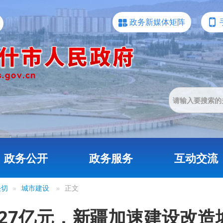
政务新媒体矩阵
政务公开
政务服务
互动交流
关切
»
城市建设
»
正文
.27亿元，新疆加速建设改