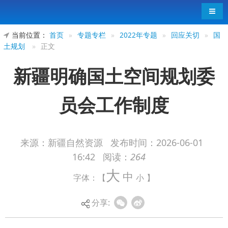
导航
当前位置：
首页
»
专题专栏
»
2022年专题
»
回应关切
»
国
土规划
»
正文
新疆明确国土空间规划委
员会工作制度
来源：新疆自然资源
发布时间：
2026-06-01
16:42
阅读：
264
新疆维吾尔自治区国土空间规划委员会（以下
大
中
字体：【
小
】
简称自治区规划委员会）工作制度近日印发，旨在
落实自治区党委、政府关于成立自治区规划委员会
分享:
的决策部署，促进科学民主决策，全面提升国土空
间规划工作水平。