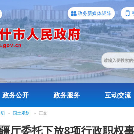
政务新媒体矩阵
政务公开
政务服务
互动交流
关切
»
国土规划
»
正文
疆厅委托下放8项行政职权