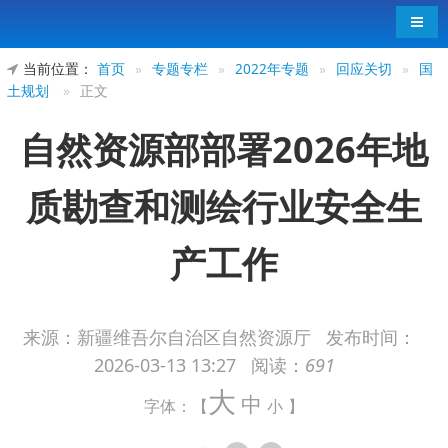
导航
当前位置：
首页
»
专题专栏
»
2022年专题
»
回应关切
»
国
土规划
»
正文
自然资源部部署2026年地
质勘查和测绘行业安全生
产工作
来源：新疆维吾尔自治区自然资源厅
发布时间：
2026-03-13 13:27
阅读：
691
各省、自治区、直辖市自然资源主管部门，新
大
疆生产建设兵团自然资源局，中国地质调查局办公
中
字体：【
小
】
室，陕西、黑龙江、四川、海南测绘地理信息局：