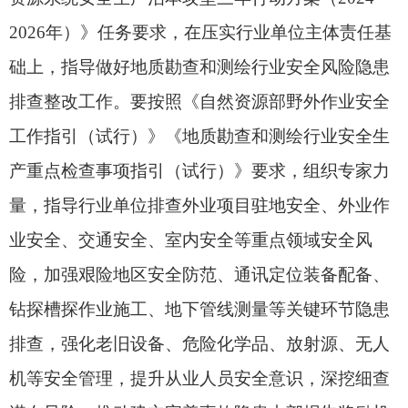
要建立问题隐患和整改措施“两个清单”，逐一明确
责任人、工作措施和完成时限，促进安全生产与业
务工作同推进、相融合，严格闭环整改，坚决防止
隐患排查整改走形式、走过场。对2025年排查发现
的风险隐患，要进行“回头看”，对反复出现的问题
要举一反三，深入剖析问题根源，精准施策整改，
从解决一项问题到治理一类问题，实现排查整治效
果最大化。
做好2026年地质勘查和测绘行业安全生产工
作，任务艰巨，责任重大。省级自然资源主管部门
务必高度重视，加强组织领导，细化工作措施，真
正把“时时放心不下”的责任感转化为“事事心中有
底”的行动力，狠抓各项工作落实，坚决守住安全生
产红线底线，为行业高质量发展提供坚实的安全保