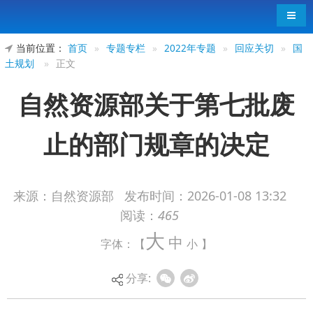
导航
当前位置：
首页
»
专题专栏
»
2022年专题
»
回应关切
»
国
土规划
»
正文
自然资源部关于第七批废
止的部门规章的决定
来源：自然资源部
发布时间：
2026-01-08 13:32
阅读：
465
（2026年1月1日自然资源部令第20号公布经2025年
大
中
字体：【
小
】
12月26日自然资源部第6次部务会议审议通过自公
布之日起施行）
分享:
为了加快推动建设用地审批制度改革，贯彻落
实新实施的《中华人民共和国矿产资源法》，自然