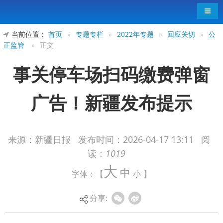
导航
当前位置：
首页
»
专题专栏
»
2022年专题
»
回应关切
»
公
正监管
»
正文
事关停车场扫码缴费弹窗
广告！新疆发布提示
来源：新疆日报
发布时间：
2026-04-17 13:11
阅
读：
1019
4月15日，记者从自治区市场监督管理局获
大
中
字体：【
小
】
悉，该局近日发布《关于规范停车场收费系统扫码
缴费页面广告发布行为的合规提示》，针对新疆停
分享:
车场扫码缴费环节的广告乱象划定行为红线，对停
车场运营管理单位及相关广告活动主体作出明确合