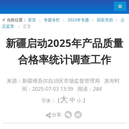
导航
当前位置：
首页
»
专题专栏
»
2022年专题
»
回应关切
»
公
正监管
»
正文
新疆启动2025年产品质量
合格率统计调查工作
来源：新疆维吾尔自治区市场监督管理局
发布时
间：
2025-07-03 13:39
阅读：
284
为深入贯彻落实自治区关于加快推进质量强区
大
中
字体：【
小
】
建设有关决策部署，进一步健全完善自治区质量统
计监测评价体系，研究分析破解当前自治区产品质
分享:
量存在的瓶颈问题，为“十大产业集群”提质增效提
供质量统计数据支撑，不断提升产业质量竞争力，