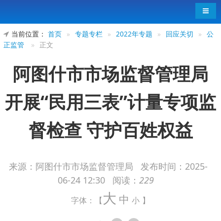
导航
当前位置：
首页
»
专题专栏
»
2022年专题
»
回应关切
»
公
正监管
»
正文
阿图什市市场监督管理局
开展“民用三表”计量专项监
督检查 守护百姓权益
来源：阿图什市市场监督管理局
发布时间：
2025-
06-24 12:30
阅读：
229
为强化水表、电表和燃气表（以下简称“民用三
大
表”）的监督管理工作，保障计量器具量值精确、性
中
字体：【
小
】
能稳定，切实维护广大消费者的合法权益。近日，