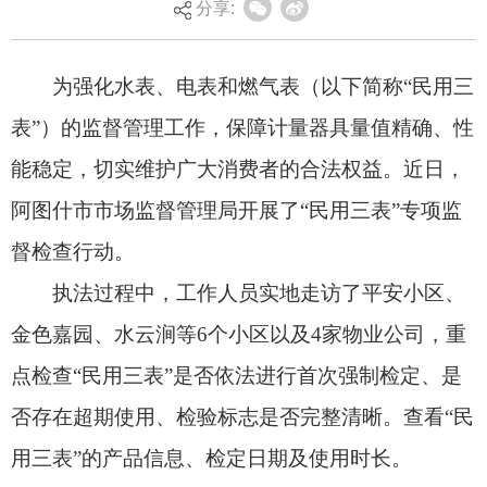
分享:
阿图什市市场监督管理局开展了“民用三表”
专项监
督检查
行动。
执法过程中，工作人员实地走访了平安小区、
金色嘉园、水云涧等6个小区以及4家物业公司，重
点检查“民用三表”是否依法进行首次强制检定、是
否存在超期使用、检验标志是否完整清晰。查看“民
用三表”的产品信息、检定日期及使用时长。
下一步，阿图什市市场监督管理局将持续加大
对辖区内“民用三表”的监督检查力度，督促供水、
供电、供气企业切实履行强制检定计量器具管理责
任，同时进一步畅通投诉渠道，完善处理机制，不
断提升公共服务水平，努力营造公平公正、诚实守
信的计量消费环境。