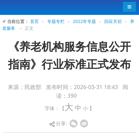
导航
当前位置：
首页
»
专题专栏
»
2022年专题
»
回应关切
»
养
老服务
»
正文
《养老机构服务信息公开
指南》行业标准正式发布
来源：民政部
发布时间：
2026-03-31 18:43
阅
读：
390
2025年12月26日，民政部社会福利中心牵头研
大
中
字体：【
小
】
制的《养老机构服务信息公开指南》行业标准
（MZ/T241—2025）发布实施。这是首部聚焦养老
分享:
机构服务信息公开的行业标准，标志着养老机构如
何公开服务信息、公开哪些服务信息有了“标准化操