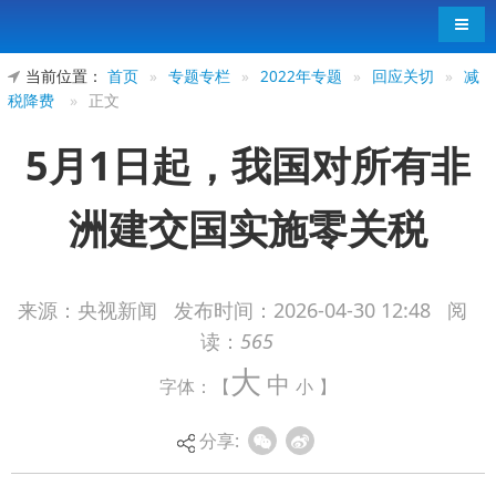
导航
当前位置：
首页
»
专题专栏
»
2022年专题
»
回应关切
»
减
税降费
»
正文
5月1日起，我国对所有非
洲建交国实施零关税
来源：央视新闻
发布时间：
2026-04-30 12:48
阅
读：
565
国务院关税税则委员会发布公告，自2026年5
大
中
字体：【
小
】
月1日至2028年4月30日，对同中国建交的20个不属
于最不发达国家的非洲国家以特惠税率形式实施零
分享:
关税；其中关税配额产品仅将配额内关税税率降为
零，配额外关税税率不变。2年实施期内，中方将继