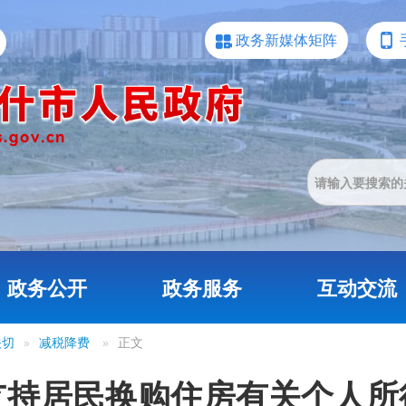
政务新媒体矩阵
政务公开
政务服务
互动交流
关切
»
减税降费
»
正文
支持居民换购住房有关个人所