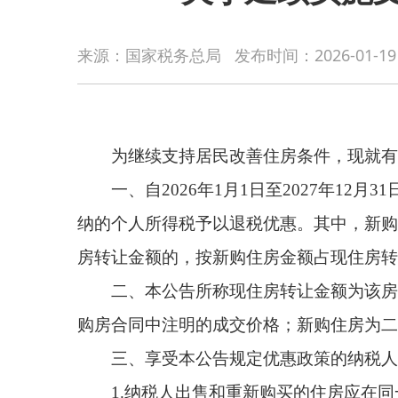
财政部税
来源：国家税务总局
发布时间：
2026-01-19
为继续支持居民改善住房条件，现就有关个人所
一、自2026年1月1日至2027年12月31日
纳的个人所得税予以退税优惠。其中，新购住房金额
房转让金额的，按新购住房金额占现住房转让金额的
二、本公告所称现住房转让金额为该房屋转让的
购房合同中注明的成交价格；新购住房为二手房的，
三、享受本公告规定优惠政策的纳税人须同时满
1.纳税人出售和重新购买的住房应在同一城市范
行政区划范围。
2.出售自有住房的纳税人与新购住房之间须直接
四、符合退税优惠政策条件的纳税人应向主管税
主管税务机关审核后办理退税。