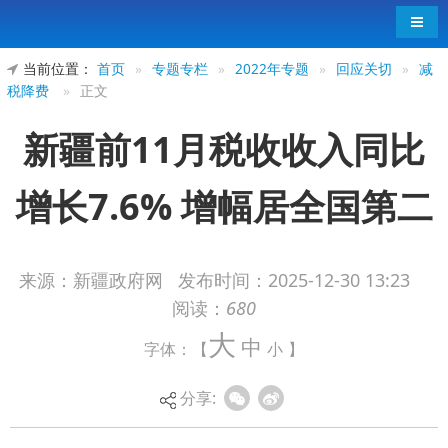
导航
当前位置：
首页
»
专题专栏
»
2022年专题
»
回应关切
»
减
税降费
»
正文
新疆前11月税收收入同比
增长7.6% 增幅居全国第二
来源：新疆政府网
发布时间：
2025-12-30 13:23
阅读：
680
记者从新疆维吾尔自治区财政厅获悉，今年1
大
中
字体：【
小
】
—11月，新疆全区税收收入完成1404.9亿元，较上
年同期增加99.2亿元，同比增长7.6%。这一增速较1
分享:
—10月提高1个百分点，创下前11月最高水平，且
税收收入增幅位居全国第二位，高于全国平均水平