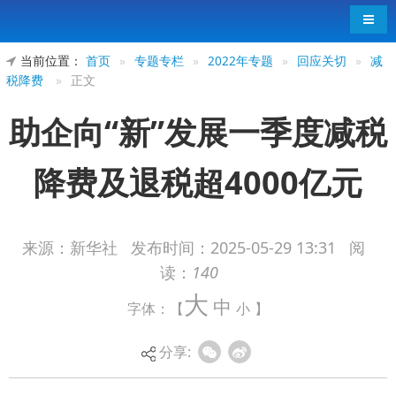
导航
当前位置：
首页
»
专题专栏
»
2022年专题
»
回应关切
»
减
税降费
»
正文
助企向“新”发展一季度减税
降费及退税超4000亿元
来源：新华社
发布时间：
2025-05-29 13:31
阅
读：
140
国家税务总局19日发布的最新数据显示，2025
大
中
字体：【
小
】
年一季度，现行支持科技创新和制造业发展的主要
政策减税降费及退税达4241亿元。
分享:
增值税发票数据显示，在结构性减税降费政策
等多方面措施综合作用下，我国科技创新与制造业