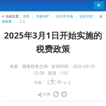
导航
当前位置：
首页
»
专题专栏
»
2022年专题
»
回应关切
»
减
税降费
»
正文
2025年3月1日开始实施的
税费政策
来源：国家税务总局
发布时间：
2025-03-19
12:29
阅读：
153
大
中
字体：【
小
】
分享: