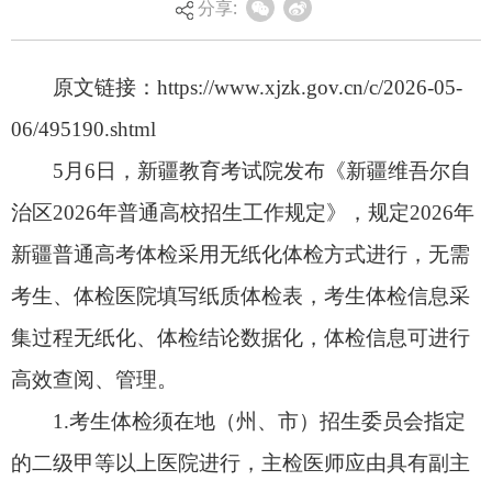
分享:
治区2026年普通高校招生工作规定》，规定2026年
新疆普通高考体检采用无纸化体检方式进行，无需
考生、体检医院填写纸质体检表，考生体检信息采
集过程无纸化、体检结论数据化，体检信息可进行
高效查阅、管理。
1.考生体检须在地（州、市）招生委员会指定
的二级甲等以上医院进行，主检医师应由具有副主
任医师以上职称、责任心强的医生担任。体检医院
须严格依规，对考生身体健康状况作出相应的、规
范准确的体检结论，并对其真实性负责。非指定的
医疗机构为考生作出的体检结论无效。
2.体检工作结束后，各地教育考试机构须通知
考生本人及时登录无纸化体检系统进行查看。需进
行复检的考生，由各地教育考试机构统一安排时间