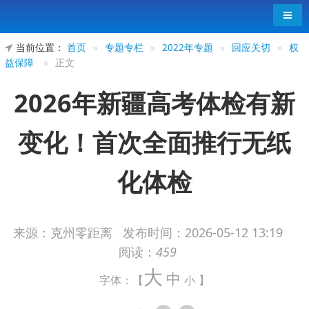
导航
当前位置：
首页
»
专题专栏
»
2022年专题
»
回应关切
»
权
益保障
»
正文
2026年新疆高考体检有新
变化！首次全面推行无纸
化体检
来源：克州零距离
发布时间：
2026-05-12 13:19
阅读：
459
原文链接：https://www.xjzk.gov.cn/c/2026-05-
大
06/495190.shtml
中
字体：【
小
】
5月6日，新疆教育考试院发布《新疆维吾尔自