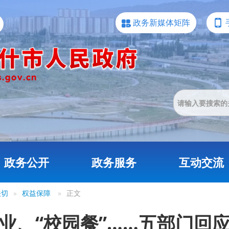
政务新媒体矩阵
政务公开
政务服务
互动交流
关切
»
权益保障
»
正文
业、“校园餐”……五部门回