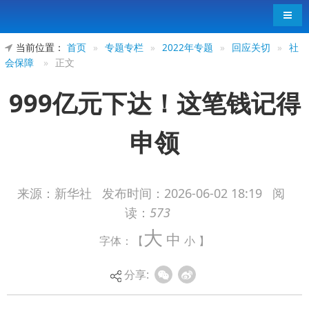
导航
当前位置：
首页
»
专题专栏
»
2022年专题
»
回应关切
»
社
会保障
»
正文
999亿元下达！这笔钱记得
申领
来源：新华社
发布时间：
2026-06-02 18:19
阅
读：
573
记者6月2日从财政部了解到，为贯彻落实党中
大
中
字体：【
小
】
央、国务院决策部署，财政部近期下达2026年育儿
补贴补助资金999亿元、较上年增长10.6%，支持各
分享:
地为符合条件的婴幼儿发放育儿补贴，预计全年各
级财政共安排补贴资金约1100亿元。